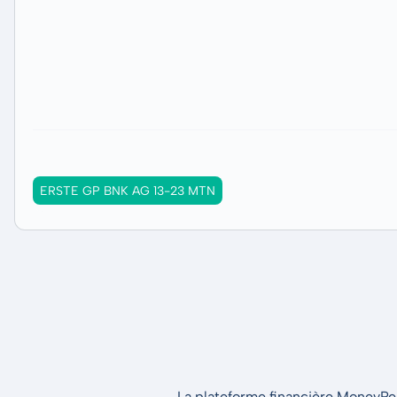
ERSTE GP BNK AG 13-23 MTN
La plateforme financière MoneyPeak