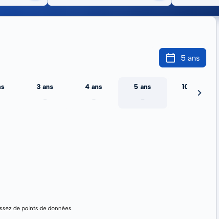
5 ans
ns
3 ans
4 ans
5 ans
10 ans
-
-
-
-
assez de points de données