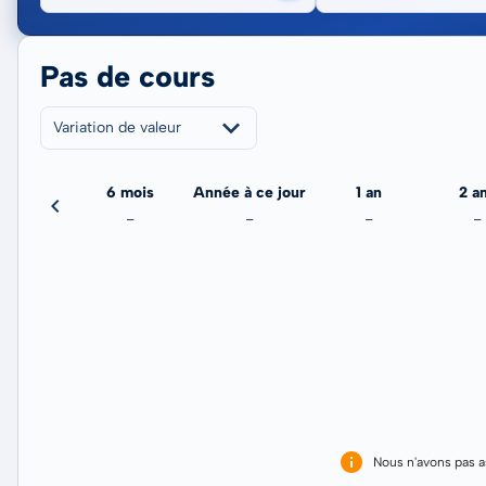
Pas de cours
Variation de valeur
3 mois
6 mois
Année à ce jour
1 an
2 a
-
-
-
-
-
Nous n'avons pas 