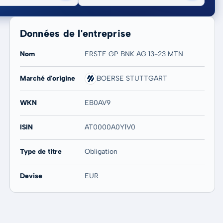
Données de l'entreprise
Nom
ERSTE GP BNK AG 13-23 MTN
Marché d'origine
BOERSE STUTTGART
20 ans
Max
-
-
WKN
EB0AV9
ISIN
AT0000A0Y1V0
Type de titre
Obligation
Devise
EUR