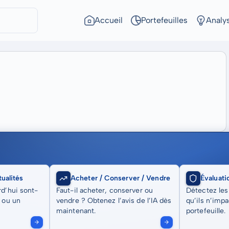
Accueil
Portefeuilles
Analy
ualités
Acheter / Conserver / Vendre
Évaluati
rd’hui sont-
Faut-il acheter, conserver ou
Détectez les
t ou un
vendre ? Obtenez l’avis de l’IA dès
qu’ils n’imp
maintenant.
portefeuille.