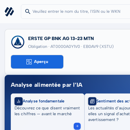
ERSTE GP BNK AG 13-23 MTN
Obligation · AT0000A0Y1V0
· EB0AV9
(XSTU)
Aperçu
Analyse alimentée par l’IA
Analyse fondamentale
Sentiment des act
Découvrez ce que disent vraiment
Les actualités d’aujou
les chiffres — avant le marché
elles un signal d’acha
avertissement ?