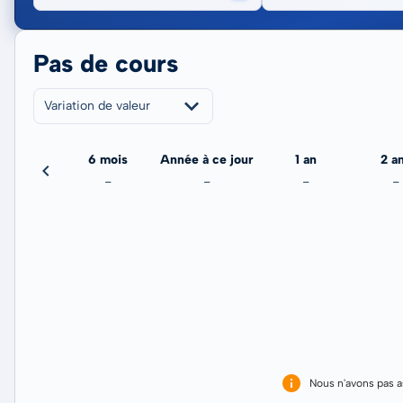
Pas de cours
Variation de valeur
3 mois
6 mois
Année à ce jour
1 an
2 a
-
-
-
-
-
Nous n'avons pas 