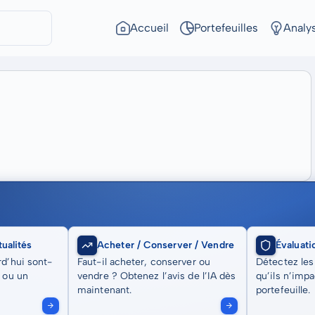
Accueil
Portefeuilles
Analy
ualités
Acheter / Conserver / Vendre
Évaluati
rd’hui sont-
Faut-il acheter, conserver ou
Détectez les
t ou un
vendre ? Obtenez l’avis de l’IA dès
qu’ils n’imp
maintenant.
portefeuille.