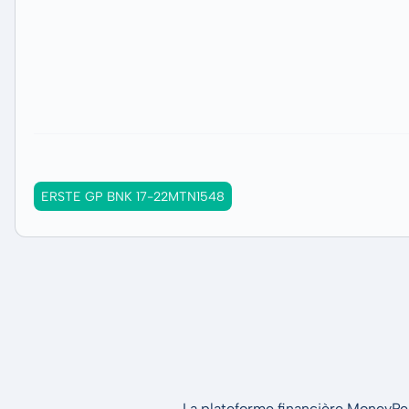
ERSTE GP BNK 17-22MTN1548
La plateforme financière MoneyPeak