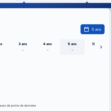
5 ans
ns
3 ans
4 ans
5 ans
10 ans
-
-
-
-
assez de points de données