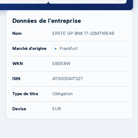
Données de l'entreprise
Nom
ERSTE GP BNK 17-22MTN1548
Marché d'origine
Frankfurt
20 ans
Max
-
-
WKN
EB0E8W
ISIN
AT0000A1TS27
Type de titre
Obligation
Devise
EUR