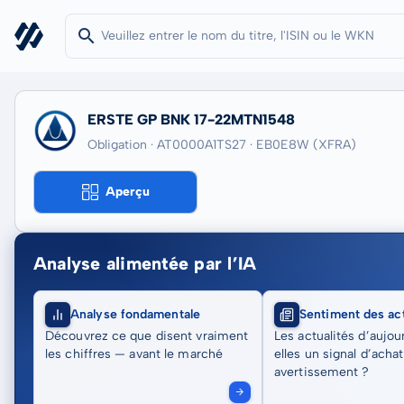
ERSTE GP BNK 17-22MTN1548
Obligation · AT0000A1TS27
· EB0E8W
(XFRA)
Aperçu
Analyse alimentée par l’IA
Analyse fondamentale
Sentiment des act
Découvrez ce que disent vraiment
Les actualités d’aujou
les chiffres — avant le marché
elles un signal d’acha
avertissement ?