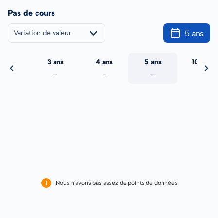
Pas de cours
5 ans
Variation de valeur
2 ans
3 ans
4 ans
5 ans
10 ans
-
-
-
-
-
Nous n'avons pas assez de points de données