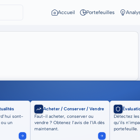
Accueil
Portefeuilles
Analy
ualités
Acheter / Conserver / Vendre
Évaluati
rd’hui sont-
Faut-il acheter, conserver ou
Détectez les
t ou un
vendre ? Obtenez l’avis de l’IA dès
qu’ils n’imp
maintenant.
portefeuille.