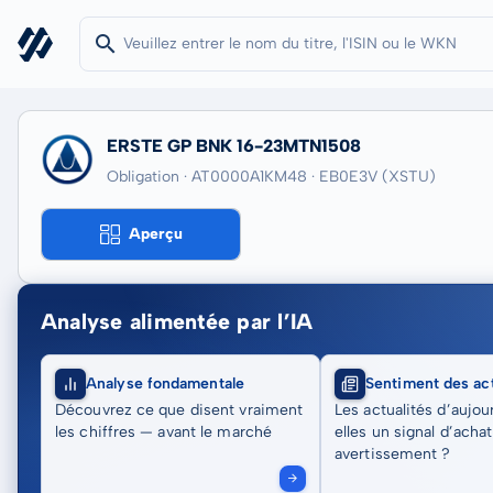
ERSTE GP BNK 16-23MTN1508
Obligation · AT0000A1KM48
· EB0E3V
(XSTU)
Aperçu
Analyse alimentée par l’IA
Analyse fondamentale
Sentiment des act
Découvrez ce que disent vraiment
Les actualités d’aujou
les chiffres — avant le marché
elles un signal d’acha
avertissement ?