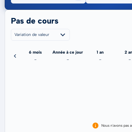
Pas de cours
Variation de valeur
3 mois
6 mois
Année à ce jour
1 an
2 a
-
-
-
-
-
Nous n'avons pas 