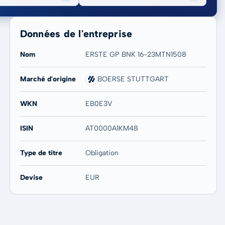
Données de l'entreprise
Nom
ERSTE GP BNK 16-23MTN1508
Marché d'origine
BOERSE STUTTGART
20 ans
Max
-
-
WKN
EB0E3V
ISIN
AT0000A1KM48
Type de titre
Obligation
Devise
EUR