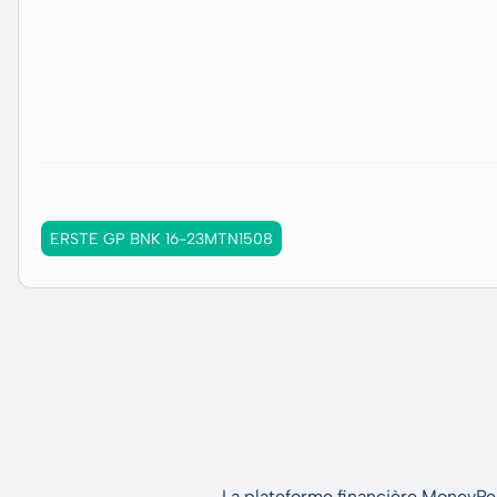
ERSTE GP BNK 16-23MTN1508
La plateforme financière MoneyPeak