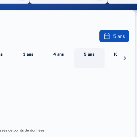
5 ans
ns
3 ans
4 ans
5 ans
10 ans
-
-
-
-
assez de points de données