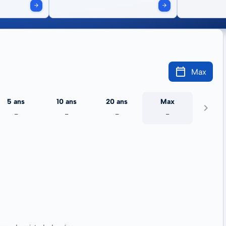
Max
5 ans
10 ans
20 ans
Max
-
-
-
-