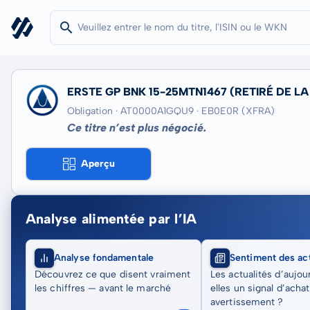
ERSTE GP BNK 15-25MTN1467
(RETIRÉ DE LA
Obligation · AT0000A1GQU9
· EB0E0R
(XFRA)
Ce titre n’est plus négocié.
Aperçu
Analyse alimentée par l’IA
Analyse fondamentale
Sentiment des act
Découvrez ce que disent vraiment
Les actualités d’aujou
les chiffres — avant le marché
elles un signal d’acha
avertissement ?