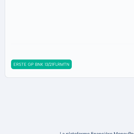
ERSTE GP BNK 13/21FLRMTN
La plateforme financière MoneyPeak