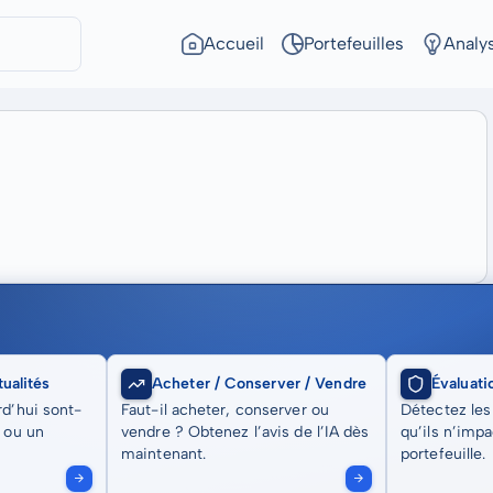
Accueil
Portefeuilles
Analy
ualités
Acheter / Conserver / Vendre
Évaluati
rd’hui sont-
Faut-il acheter, conserver ou
Détectez les
t ou un
vendre ? Obtenez l’avis de l’IA dès
qu’ils n’imp
maintenant.
portefeuille.