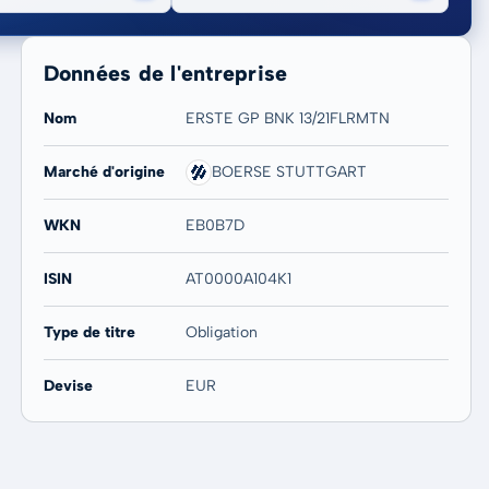
Données de l'entreprise
Nom
ERSTE GP BNK 13/21FLRMTN
Marché d'origine
BOERSE STUTTGART
20 ans
Max
-
-
WKN
EB0B7D
ISIN
AT0000A104K1
Type de titre
Obligation
Devise
EUR