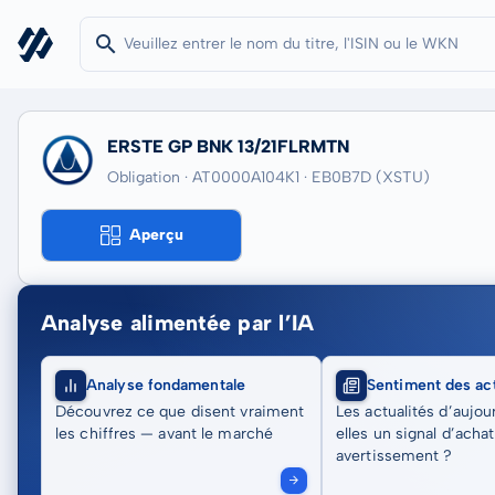
ERSTE GP BNK 13/21FLRMTN
Obligation · AT0000A104K1
· EB0B7D
(XSTU)
Aperçu
Analyse alimentée par l’IA
Analyse fondamentale
Sentiment des act
Découvrez ce que disent vraiment
Les actualités d’aujou
les chiffres — avant le marché
elles un signal d’acha
avertissement ?