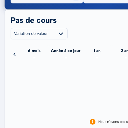
Pas de cours
Variation de valeur
3 mois
6 mois
Année à ce jour
1 an
2 a
-
-
-
-
-
Nous n'avons pas 