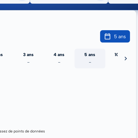
5 ans
ns
3 ans
4 ans
5 ans
10 ans
-
-
-
-
assez de points de données