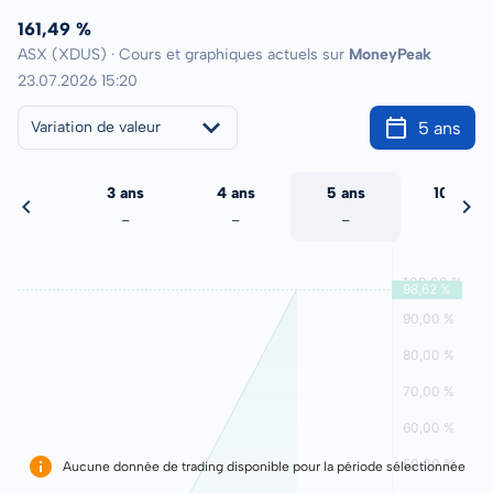
161,49 %
ASX (XDUS) · Cours et graphiques actuels sur
MoneyPeak
23.07.2026 15:20
5 ans
Variation de valeur
2 ans
3 ans
4 ans
5 ans
10 ans
-
-
-
-
-
Aucune donnée de trading disponible pour la période sélectionnée