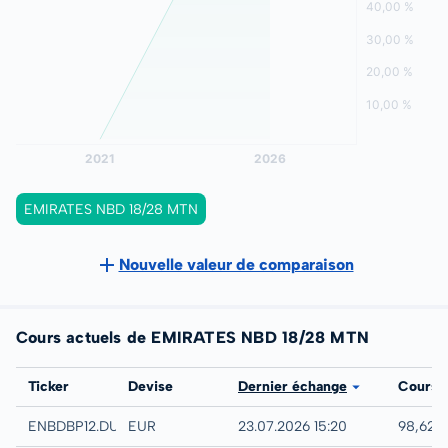
EMIRATES NBD 18/28 MTN
Nouvelle valeur de comparaison
Cours actuels de EMIRATES NBD 18/28 MTN
Bourse
Ticker
Devise
Dernier échange
Cours
Düsseldorf
ENBDBP12.DUSB
EUR
23.07.2026 15:20
98,62 