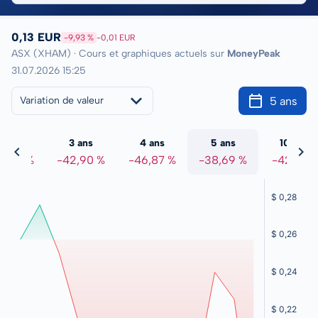
0,13 EUR
-9,93 %
-0,01 EUR
ASX (XHAM) · Cours et graphiques actuels sur
MoneyPeak
31.07.2026 15:25
5 ans
Variation de valeur
2 ans
3 ans
4 ans
5 ans
10 ans
3,03 %
-42,90 %
-46,87 %
-38,69 %
-42,21 %