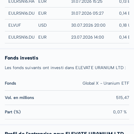
Hamburg
EULRSN16.HAMB
EUR
31.07.2026 15:25
0,13 EU
Quotrix
EULRSN16.DUSD
EUR
31.07.2026 05:27
0,14 E
UTC
ELVUF
USD
30.07.2026 20:00
0,18 U
Düsseldorf
EULRSN16.DUSB
EUR
23.07.2026 14:00
0,14 E
Fonds investis
Les fonds suivants ont investi dans ELEVATE URANIUM LTD :
Fonds
Global X - Uranium ETF
Vol. en millions
515,47
Part (%)
0,07 %
Profil de l'entreprise pour ELEVATE URANIUM LTD