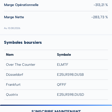
Marge Opérationnelle
-313,21 %
Marge Nette
-283,73 %
Au 10.08.2026
Symboles boursiers
Nom
Symbole
Over The Counter
ELMTF
Düsseldorf
E25LRS98.DUSB
Frankfurt
QFP.F
Quotrix
E25LRS98.DUSD
S’INSCRIRE MAINTENANT