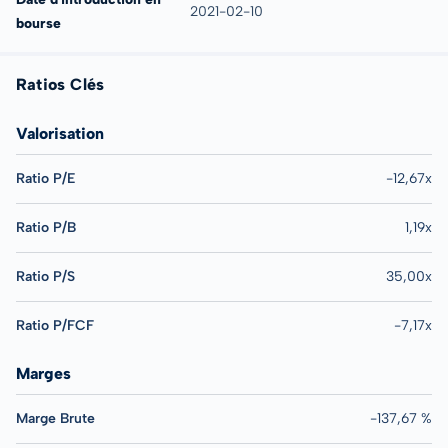
2021-02-10
bourse
Ratios Clés
Valorisation
Ratio P/E
-12,67x
Ratio P/B
1,19x
Ratio P/S
35,00x
Ratio P/FCF
-7,17x
Marges
Marge Brute
-137,67 %