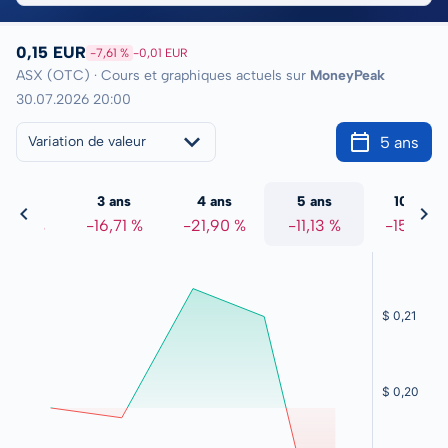
0,15 EUR
-7,61 %
-0,01 EUR
ASX (OTC) · Cours et graphiques actuels sur
MoneyPeak
30.07.2026 20:00
5 ans
Variation de valeur
2 ans
3 ans
4 ans
5 ans
10 ans
7,24 %
-16,71 %
-21,90 %
-11,13 %
-15,21 %