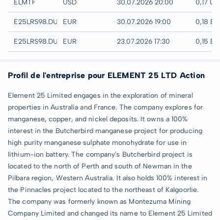
UTC
ELMTF
USD
30.07.2026 20:00
0,17 US
Quotrix
E25LRS98.DUSD
EUR
30.07.2026 19:00
0,18 E
Düsseldorf
E25LRS98.DUSB
EUR
23.07.2026 17:30
0,15 E
Profil de l'entreprise pour ELEMENT 25 LTD Action
Element 25 Limited engages in the exploration of mineral
properties in Australia and France. The company explores for
manganese, copper, and nickel deposits. It owns a 100%
interest in the Butcherbird manganese project for producing
high purity manganese sulphate monohydrate for use in
lithium-ion battery. The company's Butcherbird project is
located to the north of Perth and south of Newman in the
Pilbara region, Western Australia. It also holds 100% interest in
the Pinnacles project located to the northeast of Kalgoorlie.
The company was formerly known as Montezuma Mining
Company Limited and changed its name to Element 25 Limited