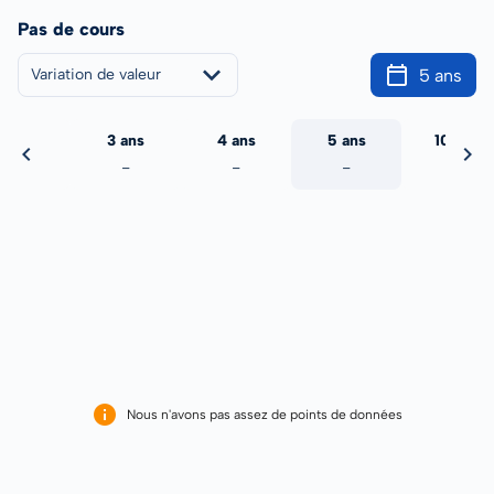
Pas de cours
5 ans
Variation de valeur
2 ans
3 ans
4 ans
5 ans
10 ans
-
-
-
-
-
Nous n'avons pas assez de points de données