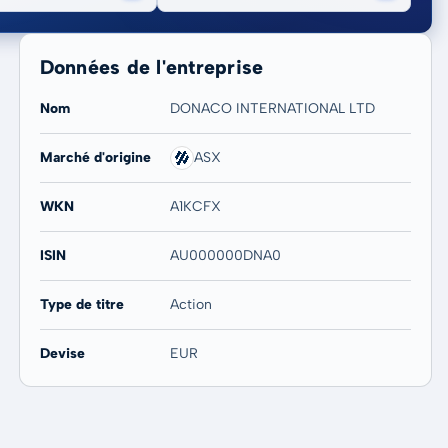
Données de l'entreprise
Nom
DONACO INTERNATIONAL LTD
Marché d'origine
ASX
20 ans
Max
-
-
WKN
A1KCFX
ISIN
AU000000DNA0
Type de titre
Action
Devise
EUR