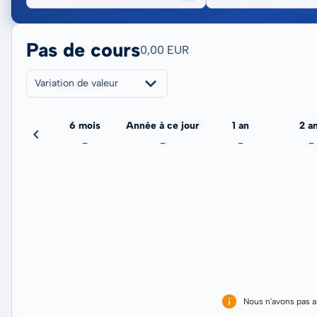
Pas de cours
0,00 EUR
Variation de valeur
3 mois
6 mois
Année à ce jour
1 an
2 a
-
-
-
-
-
Nous n'avons pas 