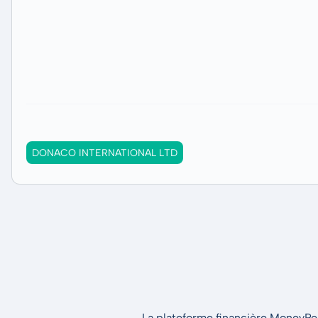
DONACO INTERNATIONAL LTD
La plateforme financière MoneyPeak