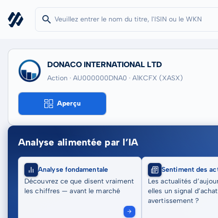
DONACO INTERNATIONAL LTD
Action · AU000000DNA0
· A1KCFX
(XASX)
Aperçu
Analyse alimentée par l’IA
Analyse fondamentale
Sentiment des act
Découvrez ce que disent vraiment
Les actualités d’aujou
les chiffres — avant le marché
elles un signal d’acha
avertissement ?