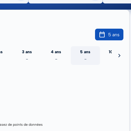
5 ans
ns
3 ans
4 ans
5 ans
10 ans
-
-
-
-
assez de points de données