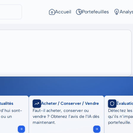
Accueil
Portefeuilles
Analy
ualités
Acheter / Conserver / Vendre
Évaluati
rd’hui sont-
Faut-il acheter, conserver ou
Détectez les
t ou un
vendre ? Obtenez l’avis de l’IA dès
qu’ils n’imp
maintenant.
portefeuille.