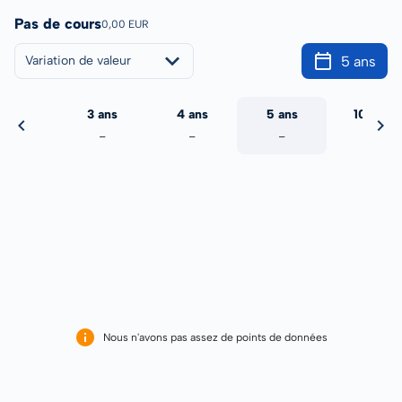
Pas de cours
0,00 EUR
5 ans
Variation de valeur
2 ans
3 ans
4 ans
5 ans
10 ans
-
-
-
-
-
Nous n'avons pas assez de points de données