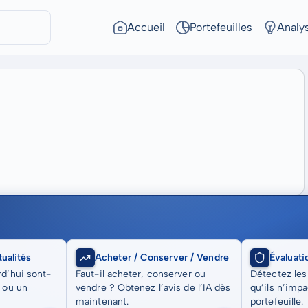
Accueil
Portefeuilles
Analy
ualités
Acheter / Conserver / Vendre
Évaluati
rd’hui sont-
Faut-il acheter, conserver ou
Détectez les
t ou un
vendre ? Obtenez l’avis de l’IA dès
qu’ils n’imp
maintenant.
portefeuille.