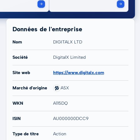
Données de l'entreprise
Nom
DIGITALX LTD
Société
DigitalX Limited
20 ans
Max
Site web
https://www.digitalx.com
-36,59 %
-38,90 %
Marché d'origine
ASX
WKN
A115DQ
ISIN
AU000000DCC9
Type de titre
Action