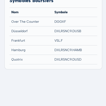
Symboles boursiers
Nom
Symbole
Over The Counter
DGGXF
Düsseldorf
DXLRSNC9.DUSB
Frankfurt
VSL.F
Hamburg
DXLRSNC9.HAMB
Quotrix
DXLRSNC9.DUSD