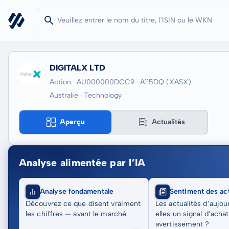
DIGITALX LTD
Action · AU000000DCC9
· A115DQ
(XASX)
Australie · Technology
Aperçu
Actualités
Analyse alimentée par l’IA
Analyse fondamentale
Sentiment des act
Découvrez ce que disent vraiment
Les actualités d’aujou
les chiffres — avant le marché
elles un signal d’acha
avertissement ?