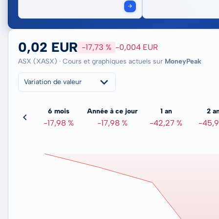
0,02 EUR
-17,73 %
-0,004 EUR
ASX (XASX) · Cours et graphiques actuels sur
MoneyPeak
Variation de valeur
3 mois
6 mois
Année à ce jour
1 an
2 a
0,68 %
-17,98 %
-17,98 %
-42,27 %
-45,