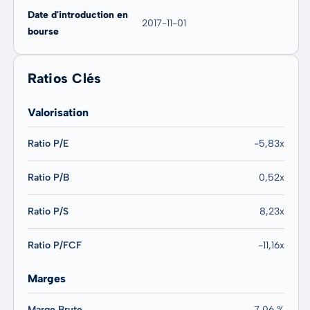
Date d'introduction en
2017-11-01
bourse
Ratios Clés
Valorisation
Ratio P/E
-5,83x
Ratio P/B
0,52x
Ratio P/S
8,23x
Ratio P/FCF
-11,16x
Marges
Marge Brute
7,06 %