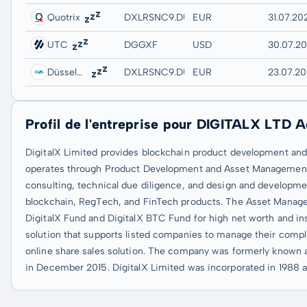
Quotrix
DXLRSNC9.DUSD
EUR
31.07.20
UTC
DGGXF
USD
30.07.2
Düsseldorf
DXLRSNC9.DUSB
EUR
23.07.20
Profil de l'entreprise pour DIGITALX LTD A
DigitalX Limited provides blockchain product development and 
operates through Product Development and Asset Management
consulting, technical due diligence, and design and developme
blockchain, RegTech, and FinTech products. The Asset Managem
DigitalX Fund and DigitalX BTC Fund for high net worth and ins
solution that supports listed companies to manage their compl
online share sales solution. The company was formerly known 
in December 2015. DigitalX Limited was incorporated in 1988 an