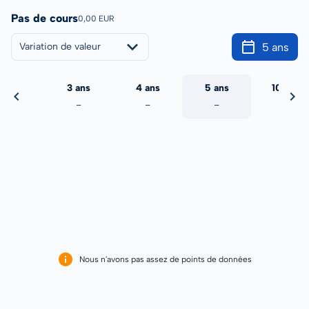
Pas de cours
0,00 EUR
5 ans
Variation de valeur
2 ans
3 ans
4 ans
5 ans
10 ans
-
-
-
-
-
Nous n'avons pas assez de points de données