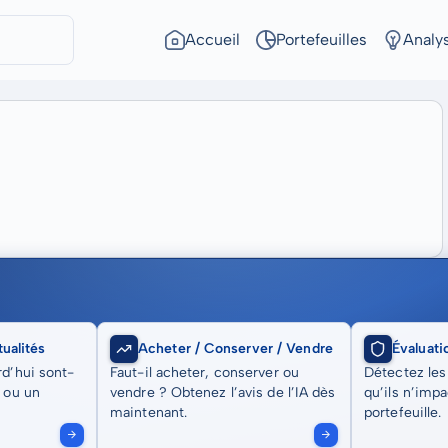
Accueil
Portefeuilles
Analy
ualités
Acheter / Conserver / Vendre
Évaluati
rd’hui sont-
Faut-il acheter, conserver ou
Détectez les
t ou un
vendre ? Obtenez l’avis de l’IA dès
qu’ils n’imp
maintenant.
portefeuille.