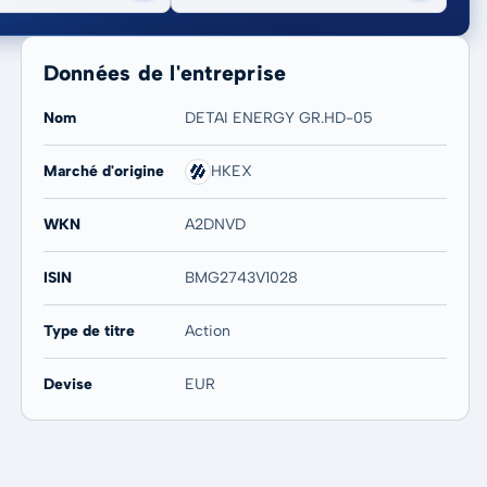
Données de l'entreprise
Nom
DETAI ENERGY GR.HD-05
Marché d'origine
HKEX
20 ans
Max
-
-
WKN
A2DNVD
ISIN
BMG2743V1028
Type de titre
Action
Devise
EUR