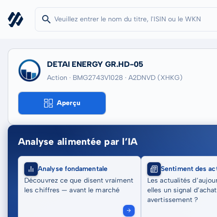
DETAI ENERGY GR.HD-05
Action · BMG2743V1028
· A2DNVD
(XHKG)
Aperçu
Analyse alimentée par l’IA
Analyse fondamentale
Sentiment des act
Découvrez ce que disent vraiment
Les actualités d’aujou
les chiffres — avant le marché
elles un signal d’acha
avertissement ?