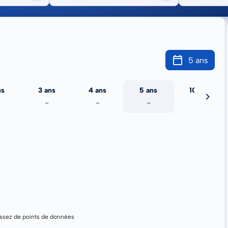
5 ans
ns
3 ans
4 ans
5 ans
10 ans
-
-
-
-
assez de points de données