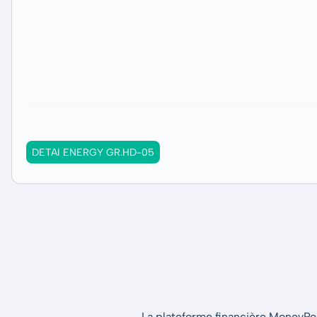
DETAI ENERGY GR.HD-05
La plateforme financière MoneyPeak