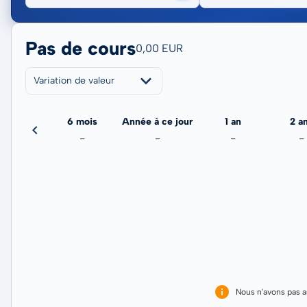
Pas de cours
0,00 EUR
Variation de valeur
3 mois
6 mois
Année à ce jour
1 an
2 a
-
-
-
-
-
Nous n'avons pas 