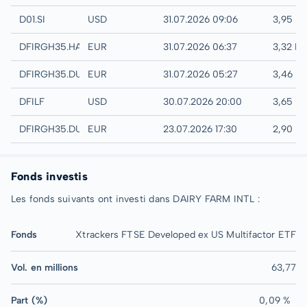
SGX
D01.SI
USD
31.07.2026 09:06
3,95 U
Hamburg
DFIRGH35.HAMB
EUR
31.07.2026 06:37
3,32 E
Quotrix
DFIRGH35.DUSD
EUR
31.07.2026 05:27
3,46 E
UTC
DFILF
USD
30.07.2026 20:00
3,65 U
Düsseldorf
DFIRGH35.DUSB
EUR
23.07.2026 17:30
2,90 E
Fonds investis
Les fonds suivants ont investi dans DAIRY FARM INTL :
Fonds
Xtrackers FTSE Developed ex US Multifactor ETF
Vol. en millions
63,77
Part (%)
0,09 %