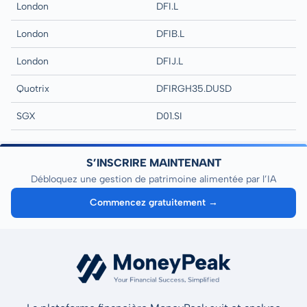
London
DFI.L
London
DFIB.L
London
DFIJ.L
Quotrix
DFIRGH35.DUSD
SGX
D01.SI
S’INSCRIRE MAINTENANT
Débloquez une gestion de patrimoine alimentée par l’IA
Commencez gratuitement →