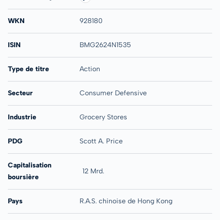
WKN
928180
ISIN
BMG2624N1535
Type de titre
Action
Secteur
Consumer Defensive
Industrie
Grocery Stores
PDG
Scott A. Price
Capitalisation
12 Mrd.
boursière
Pays
R.A.S. chinoise de Hong Kong