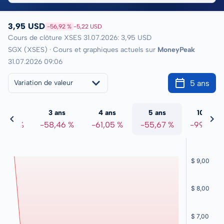
3,95 USD
-56,92 %
-5,22 USD
Cours de clôture XSES 31.07.2026: 3,95 USD
SGX (XSES) · Cours et graphiques actuels sur
MoneyPeak
31.07.2026 09:06
5 ans
Variation de valeur
2 ans
3 ans
4 ans
5 ans
10 ans
8,72 %
-58,46 %
-61,05 %
-55,67 %
-99,58 %