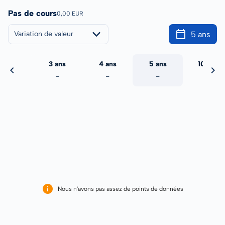
Pas de cours
0,00 EUR
5 ans
Variation de valeur
2 ans
3 ans
4 ans
5 ans
10 ans
-
-
-
-
-
Nous n'avons pas assez de points de données