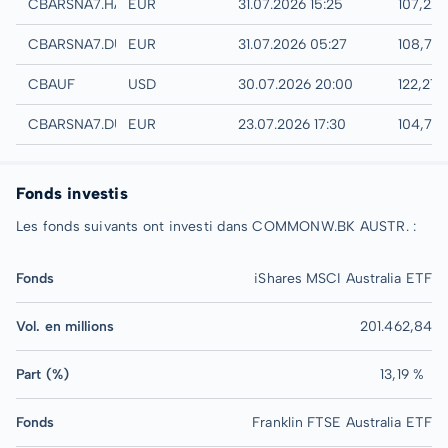
Hamburg
CBARSNA7.HAMB
EUR
31.07.2026 15:25
107,22
Quotrix
CBARSNA7.DUSD
EUR
31.07.2026 05:27
108,76
UTC
CBAUF
USD
30.07.2026 20:00
122,27
Düsseldorf
CBARSNA7.DUSB
EUR
23.07.2026 17:30
104,78
Fonds investis
Les fonds suivants ont investi dans COMMONW.BK AUSTR. :
Fonds
iShares MSCI Australia ETF
Vol. en millions
201.462,84
Part (%)
13,19 %
Fonds
Franklin FTSE Australia ETF