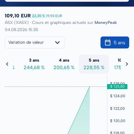
109,10 EUR
22,35 %
19,93 EUR
ASX (XASX) · Cours et graphiques actuels sur
MoneyPeak
04.08.2026 15:35
5 ans
Variation de valeur
2 ans
3 ans
4 ans
5 ans
10 ans
9,63 %
244,68 %
200,65 %
228,55 %
175,02 %