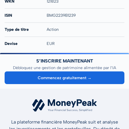
WKN
121823
ISIN
BMG2239B1239
Type de titre
Action
Devise
EUR
S’INSCRIRE MAINTENANT
Débloquez une gestion de patrimoine alimentée par l’IA
Commencez gratuitement →
La plateforme financière MoneyPeak suit et analyse
les investissements et les portefeuilles. Du dépôt de