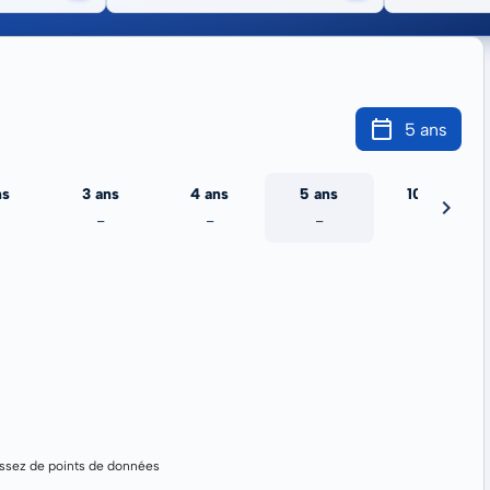
5 ans
ns
3 ans
4 ans
5 ans
10 ans
-
-
-
-
assez de points de données