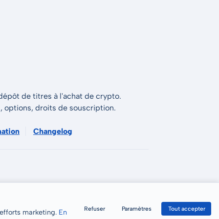
épôt de titres à l'achat de crypto.
s, options, droits de souscription.
mation
Changelog
Refuser
Paramètres
Tout accepter
 efforts marketing.
En