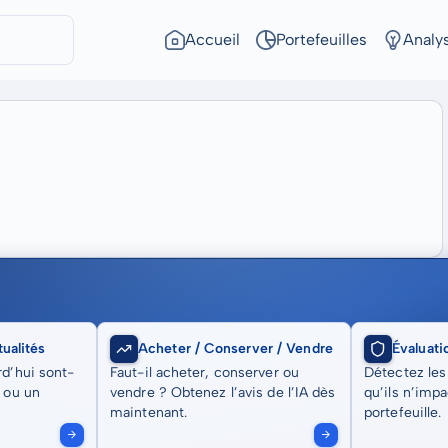
Accueil
Portefeuilles
Analy
ualités
Acheter / Conserver / Vendre
Évaluati
rd’hui sont-
Faut-il acheter, conserver ou
Détectez les
t ou un
vendre ? Obtenez l’avis de l’IA dès
qu’ils n’imp
maintenant.
portefeuille.