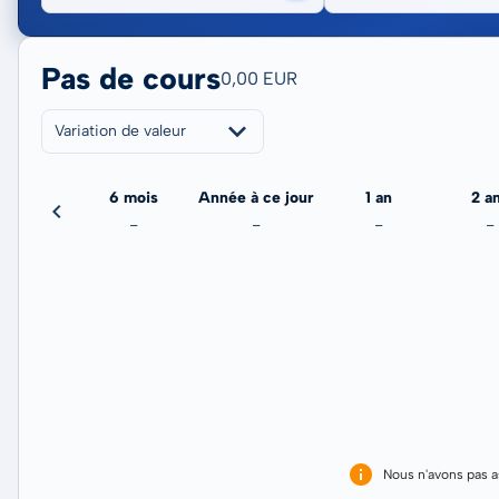
Pas de cours
0,00 EUR
Variation de valeur
3 mois
6 mois
Année à ce jour
1 an
2 a
-
-
-
-
-
Nous n'avons pas 