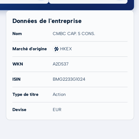
Données de l'entreprise
Nom
CMBC CAP. S CONS.
Marché d'origine
HKEX
20 ans
Max
-
-
WKN
A2DS37
ISIN
BMG2233G1024
Type de titre
Action
Devise
EUR