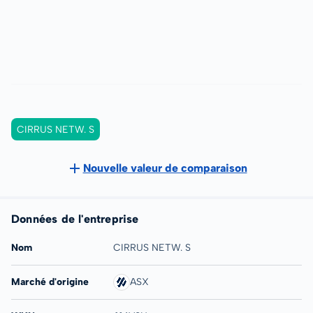
CIRRUS NETW. S
Nouvelle valeur de comparaison
Données de l'entreprise
Nom
CIRRUS NETW. S
Marché d'origine
ASX