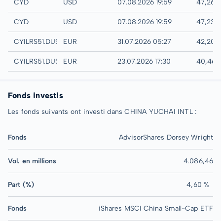
IEX
CYD
USD
07.08.2026 19:59
47,26 
NYSE
CYD
USD
07.08.2026 19:59
47,23 
Quotrix
CYILRS51.DUSD
EUR
31.07.2026 05:27
42,20 
Düsseldorf
CYILRS51.DUSB
EUR
23.07.2026 17:30
40,46 
Fonds investis
Les fonds suivants ont investi dans CHINA YUCHAI INTL :
Fonds
AdvisorShares Dorsey Wright
Vol. en millions
4.086,46
Part (%)
4,60 %
Fonds
iShares MSCI China Small-Cap ETF