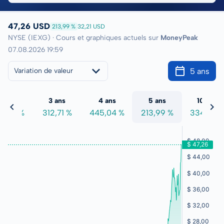
47,26 USD
213,99 %
32,21 USD
NYSE (IEXG) · Cours et graphiques actuels sur
MoneyPeak
07.08.2026 19:59
5 ans
Variation de valeur
2 ans
3 ans
4 ans
5 ans
10 ans
8,94 %
312,71 %
445,04 %
213,99 %
334,73 