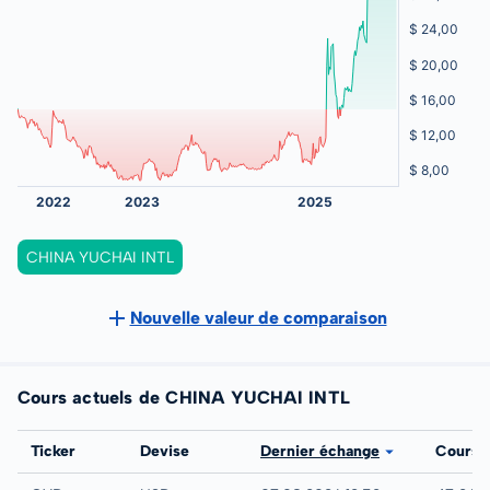
CHINA YUCHAI INTL
Nouvelle valeur de comparaison
Cours actuels de CHINA YUCHAI INTL
Bourse
Ticker
Devise
Dernier échange
Cours