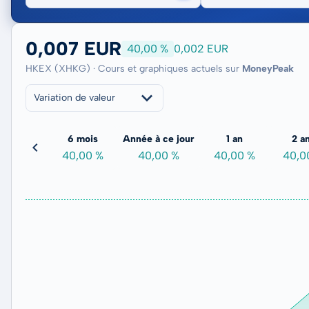
0,007 EUR
40,00 %
0,002 EUR
HKEX (XHKG) · Cours et graphiques actuels sur
MoneyPeak
Variation de valeur
3 mois
6 mois
Année à ce jour
1 an
2 a
0,00 %
40,00 %
40,00 %
40,00 %
40,0