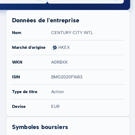
Données de l'entreprise
Nom
CENTURY CITY INTL
Marché d'origine
HKEX
20 ans
Max
WKN
A0RBXK
40,00 %
40,00 %
ISIN
BMG2020F1683
Type de titre
Action
Devise
EUR
Symboles boursiers