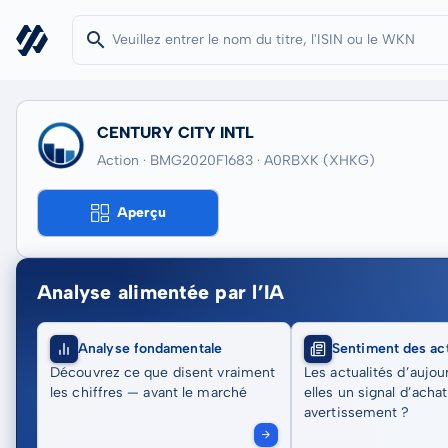
CENTURY CITY INTL
Action · BMG2020F1683
· A0RBXK
(XHKG)
Aperçu
Analyse alimentée par l’IA
Analyse fondamentale
Sentiment des act
Découvrez ce que disent vraiment
Les actualités d’aujou
les chiffres — avant le marché
elles un signal d’acha
avertissement ?