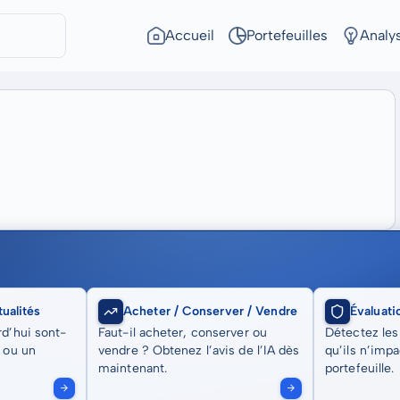
Accueil
Portefeuilles
Analy
ualités
Acheter / Conserver / Vendre
Évaluati
rd’hui sont-
Faut-il acheter, conserver ou
Détectez les
t ou un
vendre ? Obtenez l’avis de l’IA dès
qu’ils n’imp
maintenant.
portefeuille.