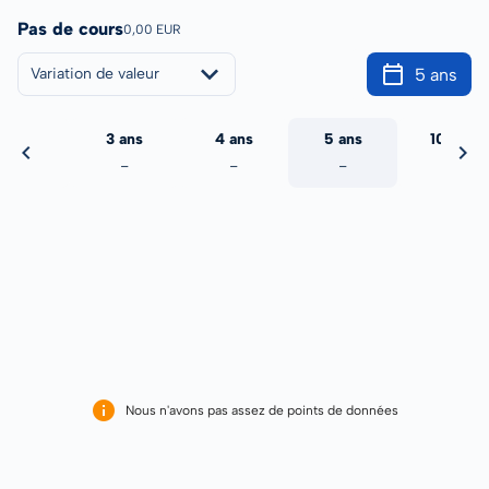
Pas de cours
0,00 EUR
5 ans
Variation de valeur
2 ans
3 ans
4 ans
5 ans
10 ans
-
-
-
-
-
Nous n'avons pas assez de points de données