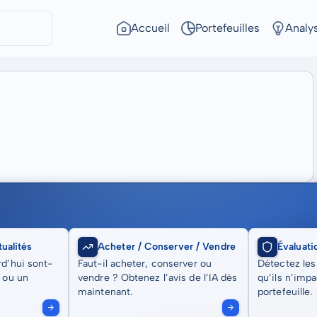
Accueil
Portefeuilles
Analy
ualités
Acheter / Conserver / Vendre
Évaluati
rd’hui sont-
Faut-il acheter, conserver ou
Détectez les
t ou un
vendre ? Obtenez l’avis de l’IA dès
qu’ils n’imp
maintenant.
portefeuille.