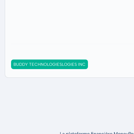
BUDDY TECHNOLOGIESLOGIES INC
La plateforme financière MoneyPeak