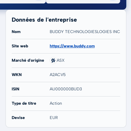
Données de l'entreprise
Nom
BUDDY TECHNOLOGIESLOGIES INC
Site web
https://www.buddy.com
20 ans
Max
-
-
Marché d'origine
ASX
WKN
A2ACV5
ISIN
AU000000BUD3
Type de titre
Action
Devise
EUR