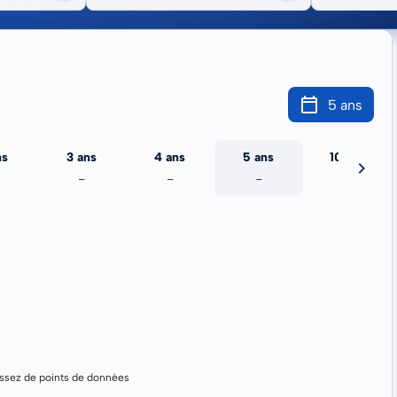
5 ans
ns
3 ans
4 ans
5 ans
10 ans
-
-
-
-
assez de points de données