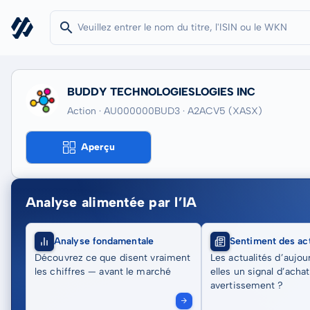
BUDDY TECHNOLOGIESLOGIES INC
Action · AU000000BUD3
· A2ACV5
(XASX)
Aperçu
Analyse alimentée par l’IA
Analyse fondamentale
Sentiment des act
Découvrez ce que disent vraiment
Les actualités d’aujou
les chiffres — avant le marché
elles un signal d’acha
avertissement ?