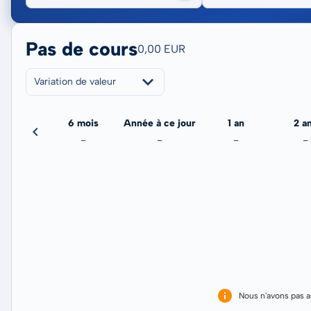
Pas de cours
0,00 EUR
Variation de valeur
3 mois
6 mois
Année à ce jour
1 an
2 a
-
-
-
-
-
Nous n'avons pas 