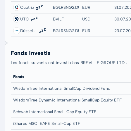
Quotrix
BGLRSNG2.DUSD
EUR
31.07.20
UTC
BVILF
USD
30.07.2
Düsseldorf
BGLRSNG2.DUSB
EUR
23.07.20
Fonds investis
Les fonds suivants ont investi dans BREVILLE GROUP LTD :
Fonds
WisdomTree International SmallCap Dividend Fund
WisdomTree Dynamic International SmallCap Equity ETF
Schwab International Small-Cap Equity ETF
iShares MSCI EAFE Small-Cap ETF