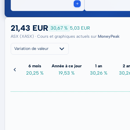
21,43 EUR
30,67 %
5,03 EUR
ASX (XASX) · Cours et graphiques actuels sur
MoneyPeak
Variation de valeur
3 mois
6 mois
Année à ce jour
1 an
2 a
3,63 %
20,25 %
19,53 %
30,26 %
30,2