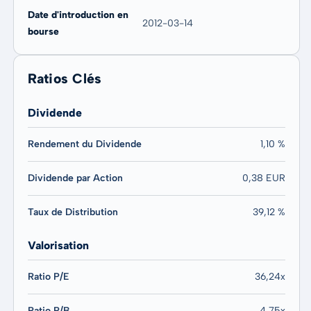
Date d'introduction en
2012-03-14
bourse
Ratios Clés
Dividende
Rendement du Dividende
1,10 %
Dividende par Action
0,38 EUR
Taux de Distribution
39,12 %
Valorisation
Ratio P/E
36,24x
Ratio P/B
4,75x