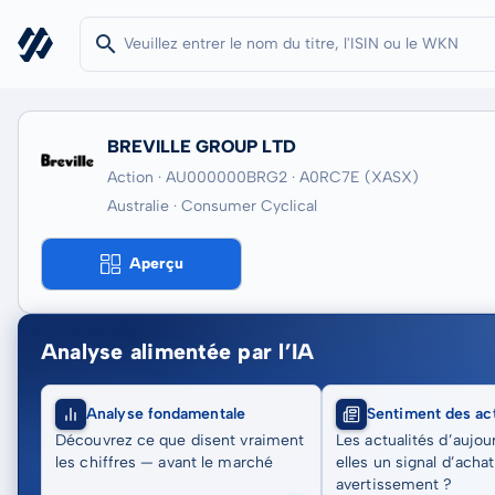
BREVILLE GROUP LTD
Action · AU000000BRG2
· A0RC7E
(XASX)
Australie · Consumer Cyclical
Aperçu
Analyse alimentée par l’IA
Analyse fondamentale
Sentiment des act
Découvrez ce que disent vraiment
Les actualités d’aujou
les chiffres — avant le marché
elles un signal d’acha
avertissement ?