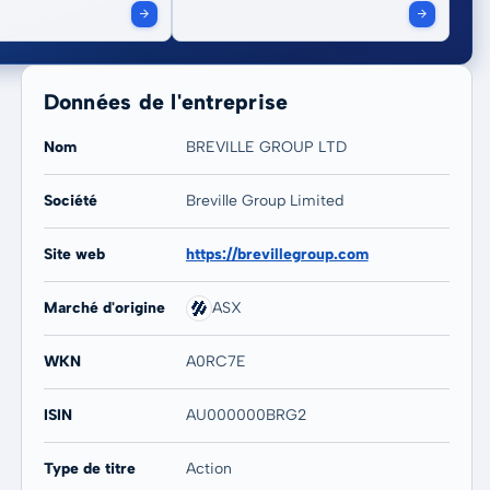
Données de l'entreprise
Nom
BREVILLE GROUP LTD
Société
Breville Group Limited
20 ans
Max
Site web
https://brevillegroup.com
30,26 %
30,26 %
Marché d'origine
ASX
WKN
A0RC7E
ISIN
AU000000BRG2
Type de titre
Action