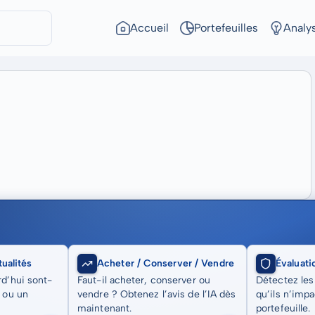
Accueil
Portefeuilles
Analy
ualités
Acheter / Conserver / Vendre
Évaluati
rd’hui sont-
Faut-il acheter, conserver ou
Détectez les
t ou un
vendre ? Obtenez l’avis de l’IA dès
qu’ils n’imp
maintenant.
portefeuille.