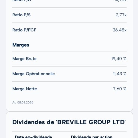
Ratio P/S
2,77x
Ratio P/FCF
36,48x
Marges
Marge Brute
19,40 %
Marge Opérationnelle
11,43 %
Marge Nette
7,60 %
Au 08.08.2026
Dividendes de 'BREVILLE GROUP LTD'
Date ex-dividende
Dividende par action