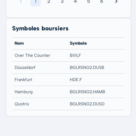
1
2
3
4
5
6
Symboles boursiers
Nom
Symbole
Over The Counter
BVILF
Düsseldorf
BGLRSNG2.DUSB
Frankfurt
HDE.F
Hamburg
BGLRSNG2.HAMB
Quotrix
BGLRSNG2.DUSD