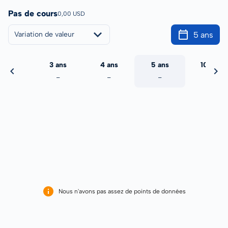
Pas de cours
0,00 USD
5 ans
Variation de valeur
2 ans
3 ans
4 ans
5 ans
10 ans
-
-
-
-
-
Nous n'avons pas assez de points de données