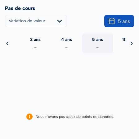
Pas de cours
5 ans
Variation de valeur
2 ans
3 ans
4 ans
5 ans
10 ans
-
-
-
-
-
Nous n'avons pas assez de points de données