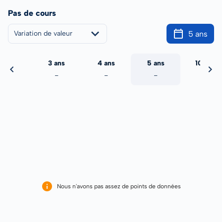
Pas de cours
5 ans
Variation de valeur
2 ans
3 ans
4 ans
5 ans
10 ans
-
-
-
-
-
Nous n'avons pas assez de points de données