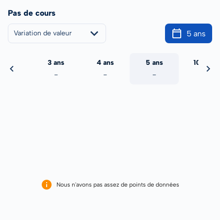
Pas de cours
5 ans
Variation de valeur
2 ans
3 ans
4 ans
5 ans
10 ans
-
-
-
-
-
Nous n'avons pas assez de points de données