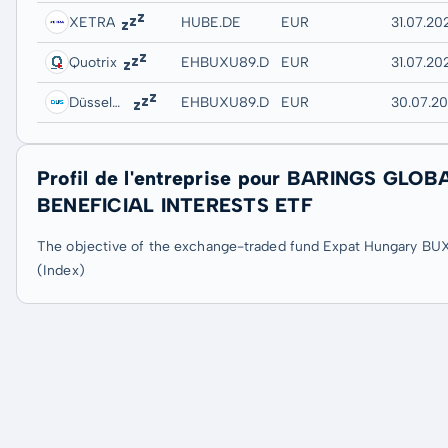
XETRA
HUBE.DE
EUR
31.07.202
Quotrix
EHBUXU89.DUSD
EUR
31.07.20
Düsseldorf
EHBUXU89.DUSB
EUR
30.07.20
Profil de l'entreprise pour BARINGS G
BENEFICIAL INTERESTS ETF
The objective of the exchange-traded fund Expat Hungary BUX
(Index)