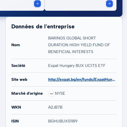
Données de l'entreprise
BARINGS GLOBAL SHORT
Nom
DURATION HIGH YIELD FUND OF
BENEFICIAL INTERESTS
20 ans
Max
Société
Expat Hungary BUX UCITS ETF
148,71 %
159,09 %
Site web
http://expat.bg/en/funds/ExpatHungaryBUX
Marché d'origine
NYSE
WKN
A2JB7B
ISIN
BGHUBUX01189