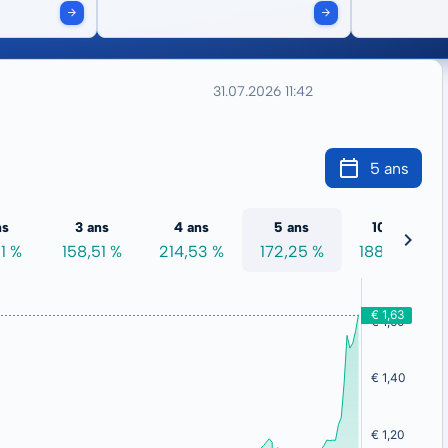
31.07.2026 11:42
5 ans
ns
3 ans
4 ans
5 ans
10 ans
1 %
158,51 %
214,53 %
172,25 %
188,90 %