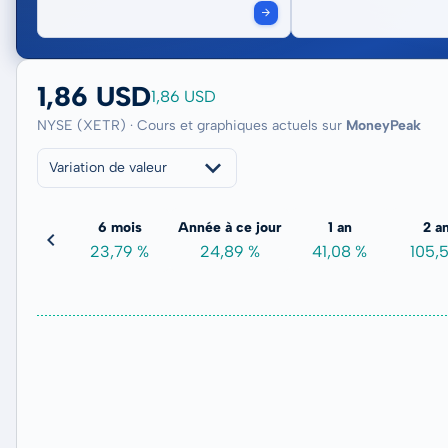
1,86 USD
1,86 USD
NYSE (XETR) · Cours et graphiques actuels sur
MoneyPeak
Variation de valeur
3 mois
6 mois
Année à ce jour
1 an
2 a
3,26 %
23,79 %
24,89 %
41,08 %
105,5