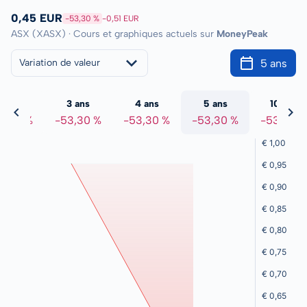
0,45 EUR
-53,30 %
-0,51 EUR
ASX (XASX) · Cours et graphiques actuels sur
MoneyPeak
5 ans
Variation de valeur
2 ans
3 ans
4 ans
5 ans
10 ans
3,30 %
-53,30 %
-53,30 %
-53,30 %
-53,30 %