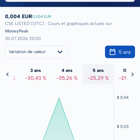
0,004 EUR
0,004 EUR
CSE LISTED (OTC) · Cours et graphiques actuels sur
MoneyPeak
30.07.2026 20:00
5 ans
Variation de valeur
2 ans
3 ans
4 ans
5 ans
10 ans
0,59 %
-30,43 %
-35,26 %
-25,29 %
-29,58 %