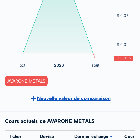
AVARONE METALS
Nouvelle valeur de comparaison
Cours actuels de AVARONE METALS
Bourse
Ticker
Devise
Dernier échange
Cours