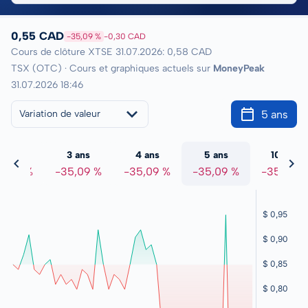
0,55 CAD
-35,09 %
-0,30 CAD
Cours de clôture XTSE 31.07.2026: 0,58 CAD
TSX (OTC) · Cours et graphiques actuels sur
MoneyPeak
31.07.2026 18:46
5 ans
Variation de valeur
2 ans
3 ans
4 ans
5 ans
10 ans
5,09 %
-35,09 %
-35,09 %
-35,09 %
-35,09 %