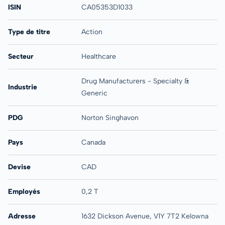
ISIN
CA05353D1033
Type de titre
Action
Secteur
Healthcare
Drug Manufacturers - Specialty &
Industrie
Generic
PDG
Norton Singhavon
Pays
Canada
Devise
CAD
Employés
0,2 T
Adresse
1632 Dickson Avenue, V1Y 7T2 Kelowna