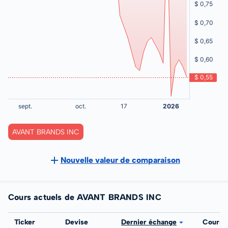
AVANT BRANDS INC
Nouvelle valeur de comparaison
Cours actuels de AVANT BRANDS INC
Bourse
Ticker
Devise
Dernier échange
Cours