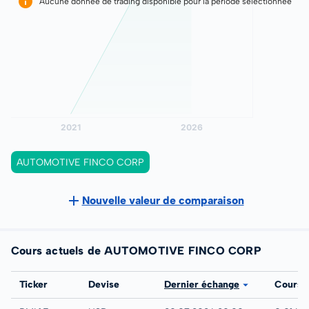
Aucune donnée de trading disponible pour la période sélectionnée
AUTOMOTIVE FINCO CORP
Nouvelle valeur de comparaison
Cours actuels de AUTOMOTIVE FINCO CORP
Bourse
Ticker
Devise
Dernier échange
Cours