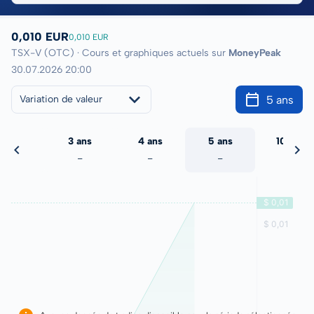
0,010 EUR
0,010 EUR
TSX-V (OTC) · Cours et graphiques actuels sur
MoneyPeak
30.07.2026 20:00
5 ans
Variation de valeur
2 ans
3 ans
4 ans
5 ans
10 ans
-
-
-
-
-