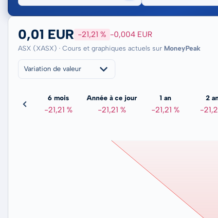
0,01 EUR
-21,21 %
-0,004 EUR
ASX (XASX) · Cours et graphiques actuels sur
MoneyPeak
Variation de valeur
3 mois
6 mois
Année à ce jour
1 an
2 a
0,00 %
-21,21 %
-21,21 %
-21,21 %
-21,2