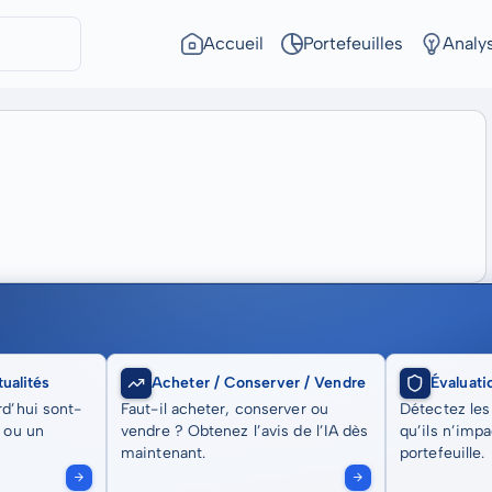
Accueil
Portefeuilles
Analy
ualités
Acheter / Conserver / Vendre
Évaluati
rd’hui sont-
Faut-il acheter, conserver ou
Détectez les
t ou un
vendre ? Obtenez l’avis de l’IA dès
qu’ils n’imp
maintenant.
portefeuille.