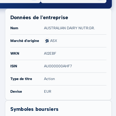
Données de l'entreprise
Nom
AUSTRALIAN DAIRY NUTR.GR.
Marché d'origine
ASX
20 ans
Max
WKN
A12EBF
-21,21 %
-21,21 %
ISIN
AU000000AHF7
Type de titre
Action
Devise
EUR
Symboles boursiers