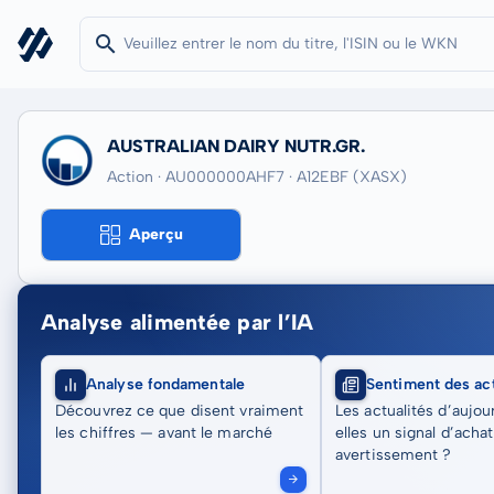
AUSTRALIAN DAIRY NUTR.GR.
Action · AU000000AHF7
· A12EBF
(XASX)
Aperçu
Analyse alimentée par l’IA
Analyse fondamentale
Sentiment des act
Découvrez ce que disent vraiment
Les actualités d’aujou
les chiffres — avant le marché
elles un signal d’acha
avertissement ?