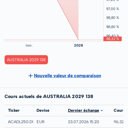
AUSTRALIA 2029 138
Nouvelle valeur de comparaison
Cours actuels de AUSTRALIA 2029 138
Bourse
Ticker
Devise
Dernier échange
Cours
Düsseldorf
ACADL250.DUSB
EUR
23.07.2026 15:20
96,32 