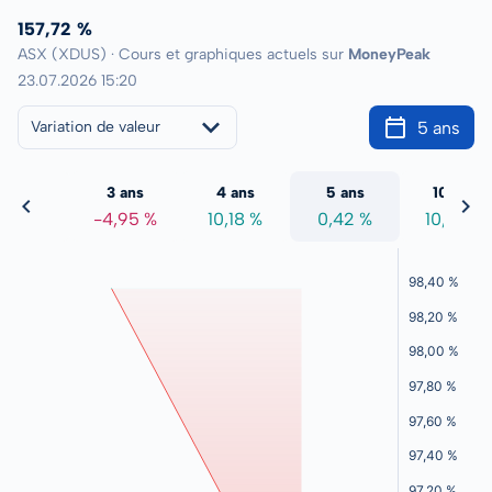
157,72 %
ASX (XDUS) · Cours et graphiques actuels sur
MoneyPeak
23.07.2026 15:20
5 ans
Variation de valeur
2 ans
3 ans
4 ans
5 ans
10 ans
3,48 %
-4,95 %
10,18 %
0,42 %
10,52 %