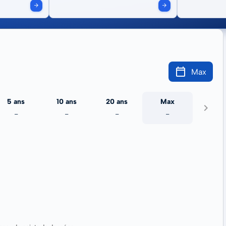
Max
5 ans
10 ans
20 ans
Max
-
-
-
-