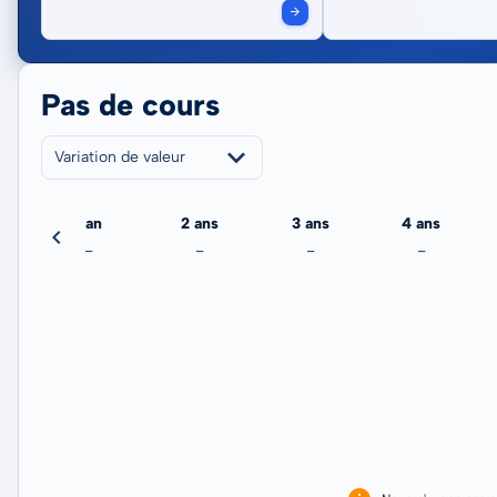
Pas de cours
Variation de valeur
jour
1 an
2 ans
3 ans
4 ans
-
-
-
-