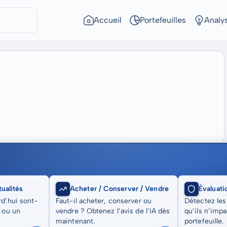
Accueil
Portefeuilles
Analy
ualités
Acheter / Conserver / Vendre
Évaluati
rd’hui sont-
Faut-il acheter, conserver ou
Détectez les
t ou un
vendre ? Obtenez l’avis de l’IA dès
qu’ils n’imp
maintenant.
portefeuille.