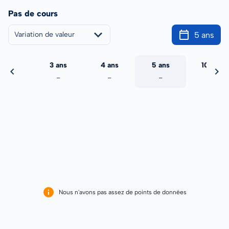
Pas de cours
5 ans
Variation de valeur
2 ans
3 ans
4 ans
5 ans
10 ans
-
-
-
-
-
Nous n'avons pas assez de points de données