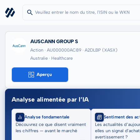
AUSCANN GROUP S
Action · AU000000AC89
· A2DLBP
(XASX)
Australie · Healthcare
Aperçu
Analyse alimentée par l’IA
Analyse fondamentale
Sentiment des act
Découvrez ce que disent vraiment
Les actualités d’aujou
les chiffres — avant le marché
elles un signal d’acha
avertissement ?