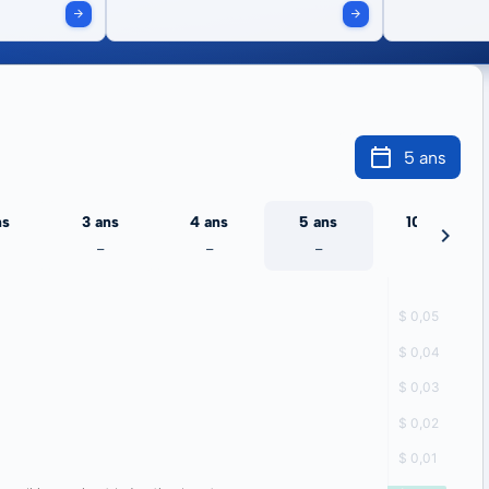
5 ans
ns
3 ans
4 ans
5 ans
10 ans
-
-
-
-