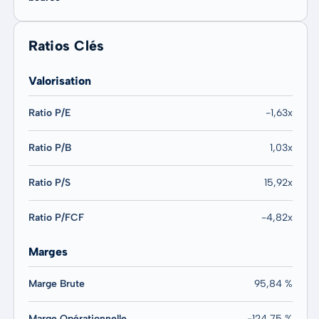
Ratios Clés
Valorisation
Ratio P/E
-1,63x
Ratio P/B
1,03x
Ratio P/S
15,92x
Ratio P/FCF
-4,82x
Marges
Marge Brute
95,84 %
Marge Opérationnelle
-124,75 %