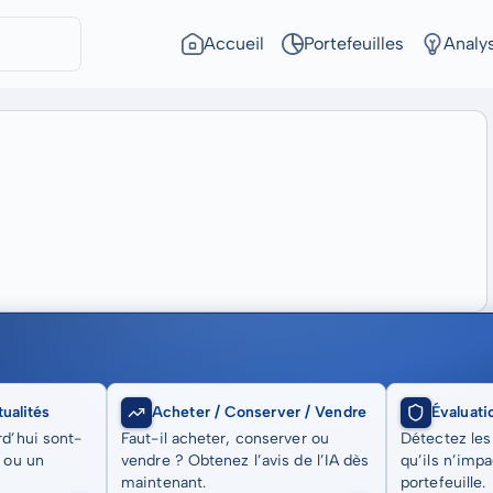
Accueil
Portefeuilles
Analy
ualités
Acheter / Conserver / Vendre
Évaluati
rd’hui sont-
Faut-il acheter, conserver ou
Détectez les
t ou un
vendre ? Obtenez l’avis de l’IA dès
qu’ils n’imp
maintenant.
portefeuille.