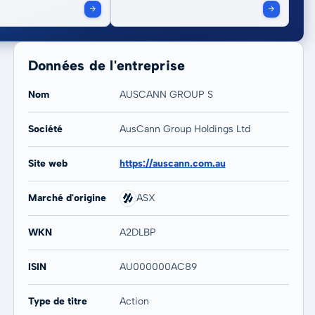
Données de l'entreprise
Nom
AUSCANN GROUP S
Société
AusCann Group Holdings Ltd
20 ans
Max
-
-
Site web
https://auscann.com.au
Marché d'origine
ASX
WKN
A2DLBP
ISIN
AU000000AC89
Type de titre
Action