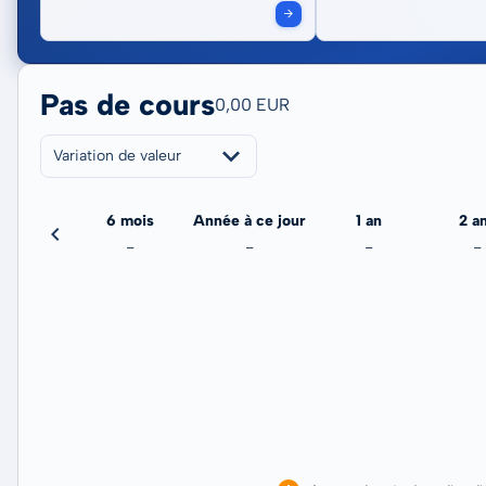
Pas de cours
0,00 EUR
Variation de valeur
3 mois
6 mois
Année à ce jour
1 an
2 a
-
-
-
-
-