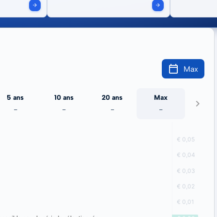
Max
5 ans
10 ans
20 ans
Max
-
-
-
-