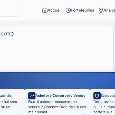
Accueil
Portefeuilles
Analy
 COTE)
ualités
Acheter / Conserver / Vendre
Évaluati
rd’hui sont-
Faut-il acheter, conserver ou
Détectez les
t ou un
vendre ? Obtenez l’avis de l’IA dès
qu’ils n’imp
maintenant.
portefeuille.