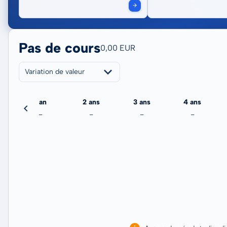
Pas de cours
0,00 EUR
Variation de valeur
jour
1 an
2 ans
3 ans
4 ans
-
-
-
-