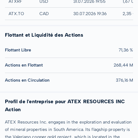
UTC
ATXRF
USD
31.07.2026 19:55
1,67 US
TSX
ATX.TO
CAD
30.07.2026 19:36
2,35 C
Flottant et Liquidité des Actions
Flottant Libre
71,36 %
Actions en Flottant
268,44 M
Actions en Circulation
376,16 M
Profil de l'entreprise pour ATEX RESOURCES INC
Action
ATEX Resources Inc. engages in the exploration and evaluation
of mineral properties in South America. Its flagship property is
the Valeriano copper gold project, which is located in the