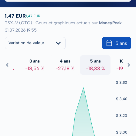
1,47 EUR
1,47 EUR
TSX-V (OTC) · Cours et graphiques actuels sur
MoneyPeak
31.07.2026 19:55
5 ans
Variation de valeur
2 ans
3 ans
4 ans
5 ans
10 ans
6,34 %
-18,56 %
-27,18 %
-18,33 %
-19,25 %