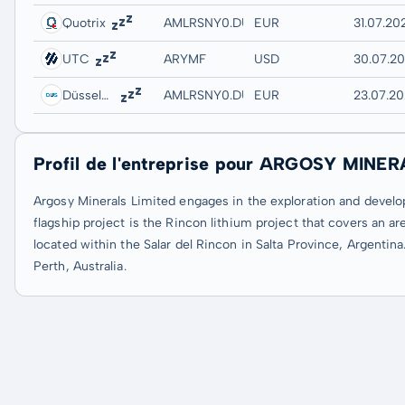
Quotrix
AMLRSNY0.DUSD
EUR
31.07.20
UTC
ARYMF
USD
30.07.2
Düsseldorf
AMLRSNY0.DUSB
EUR
23.07.20
Profil de l'entreprise pour ARGOSY MINE
Argosy Minerals Limited engages in the exploration and developm
flagship project is the Rincon lithium project that covers an 
located within the Salar del Rincon in Salta Province, Argenti
Perth, Australia.