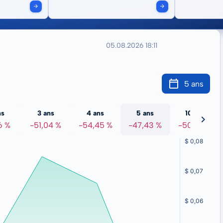
05.08.2026 18:11
5 ans
ns
3 ans
4 ans
5 ans
10 ans
6 %
-51,04 %
-54,45 %
-47,43 %
-50,45 %