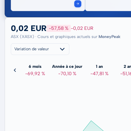
0,02 EUR
-57,58 %
-0,02 EUR
ASX (XASX) · Cours et graphiques actuels sur
MoneyPeak
Variation de valeur
3 mois
6 mois
Année à ce jour
1 an
2 a
60,19 %
-69,92 %
-70,10 %
-47,81 %
-51,1