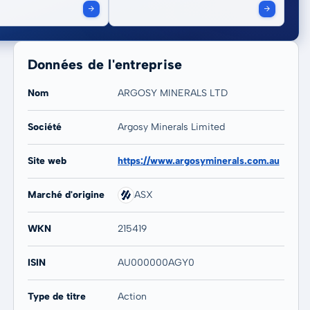
Données de l'entreprise
Nom
ARGOSY MINERALS LTD
Société
Argosy Minerals Limited
20 ans
Max
Site web
https://www.argosyminerals.com.au
-42,67 %
-44,76 %
Marché d'origine
ASX
WKN
215419
ISIN
AU000000AGY0
Type de titre
Action