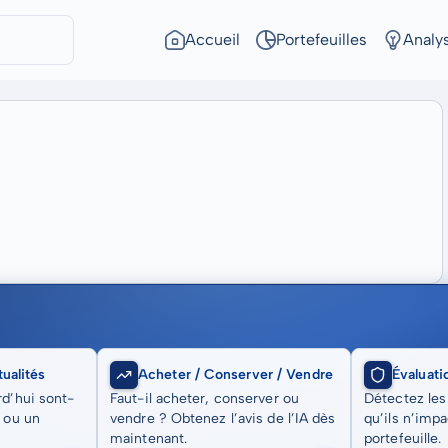
Accueil
Portefeuilles
Analy
ualités
Acheter / Conserver / Vendre
Évaluati
rd’hui sont-
Faut-il acheter, conserver ou
Détectez les
t ou un
vendre ? Obtenez l’avis de l’IA dès
qu’ils n’imp
maintenant.
portefeuille.