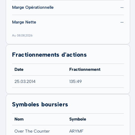
Marge Opérationnelle
—
Marge Nette
—
Au 08.08.2026
Fractionnements d'actions
Date
Fractionnement
25.03.2014
135:49
Symboles boursiers
Nom
Symbole
Over The Counter
ARYMF