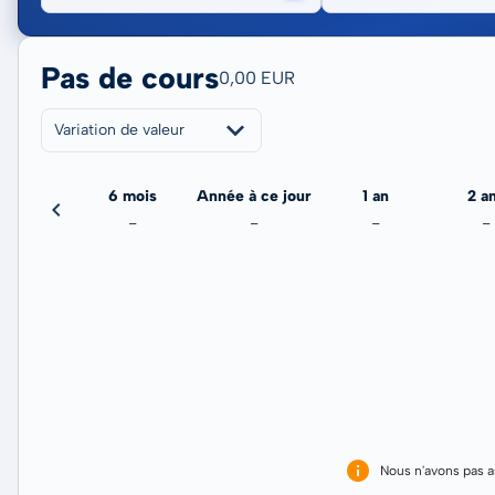
Pas de cours
0,00 EUR
Variation de valeur
3 mois
6 mois
Année à ce jour
1 an
2 a
-
-
-
-
-
Nous n'avons pas 