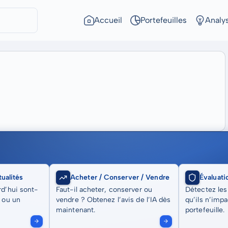
Accueil
Portefeuilles
Analy
ualités
Acheter / Conserver / Vendre
Évaluati
rd’hui sont-
Faut-il acheter, conserver ou
Détectez les
t ou un
vendre ? Obtenez l’avis de l’IA dès
qu’ils n’imp
maintenant.
portefeuille.