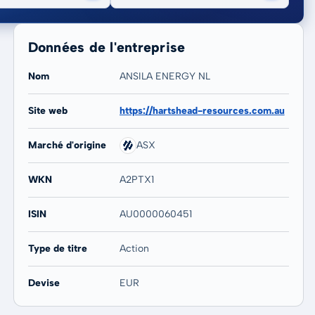
Données de l'entreprise
Nom
ANSILA ENERGY NL
Site web
https://hartshead-resources.com.au
20 ans
Max
-
-
Marché d'origine
ASX
WKN
A2PTX1
ISIN
AU0000060451
Type de titre
Action
Devise
EUR