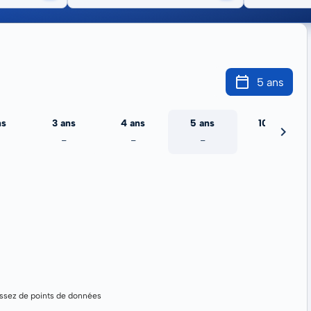
5 ans
ns
3 ans
4 ans
5 ans
10 ans
-
-
-
-
assez de points de données