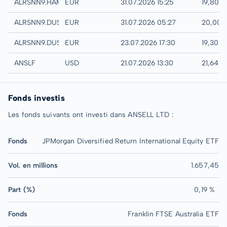
Hamburg
ALRSNN9.HAMB
EUR
31.07.2026 15:25
19,80 
Quotrix
ALRSNN9.DUSD
EUR
31.07.2026 05:27
20,00 
Düsseldorf
ALRSNN9.DUSB
EUR
23.07.2026 17:30
19,30 
UTC
ANSLF
USD
21.07.2026 13:30
21,64 
Fonds investis
Les fonds suivants ont investi dans ANSELL LTD :
Fonds
JPMorgan Diversified Return International Equity ETF
Vol. en millions
1.657,45
Part (%)
0,19 %
Fonds
Franklin FTSE Australia ETF