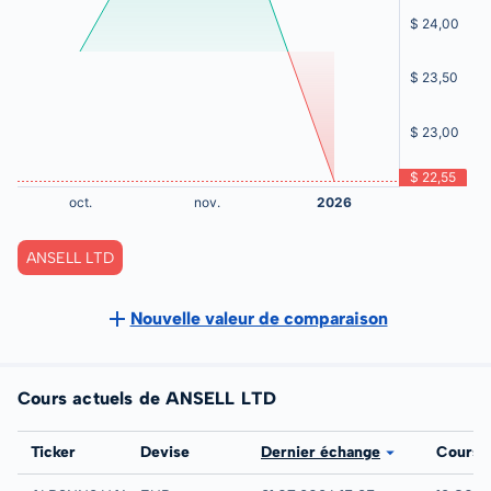
ANSELL LTD
Nouvelle valeur de comparaison
Cours actuels de ANSELL LTD
Bourse
Ticker
Devise
Dernier échange
Cours