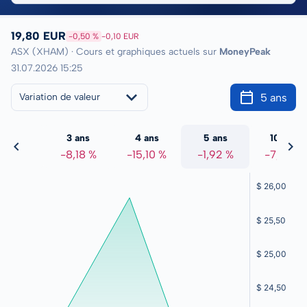
19,80 EUR
-0,50 %
-0,10 EUR
ASX (XHAM) · Cours et graphiques actuels sur
MoneyPeak
31.07.2026 15:25
5 ans
Variation de valeur
2 ans
3 ans
4 ans
5 ans
10 ans
8,68 %
-8,18 %
-15,10 %
-1,92 %
-7,57 %