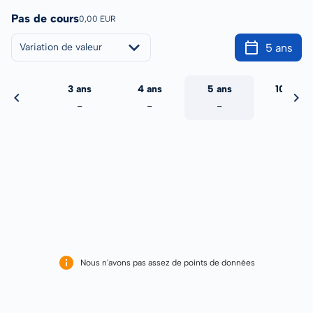
Pas de cours
0,00 EUR
5 ans
Variation de valeur
2 ans
3 ans
4 ans
5 ans
10 ans
-
-
-
-
-
Nous n'avons pas assez de points de données