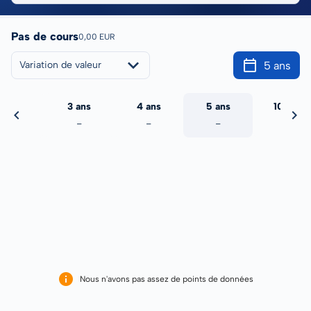
Pas de cours
0,00 EUR
5 ans
Variation de valeur
2 ans
3 ans
4 ans
5 ans
10 ans
-
-
-
-
-
Nous n'avons pas assez de points de données