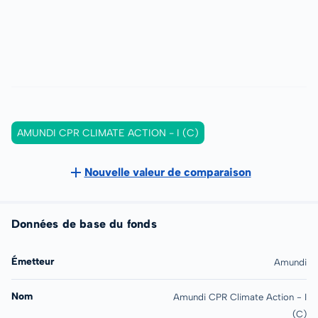
AMUNDI CPR CLIMATE ACTION - I (C)
Nouvelle valeur de comparaison
Données de base du fonds
Émetteur
Amundi
Nom
Amundi CPR Climate Action - I
(C)