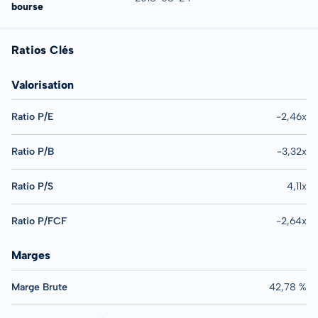
bourse
Ratios Clés
Valorisation
Ratio P/E
-2,46x
Ratio P/B
-3,32x
Ratio P/S
4,11x
Ratio P/FCF
-2,64x
Marges
Marge Brute
42,78 %