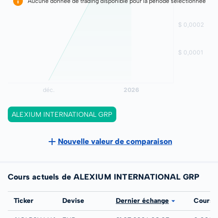
Aucune donnée de trading disponible pour la période sélectionnée
ALEXIUM INTERNATIONAL GRP
Nouvelle valeur de comparaison
Cours actuels de ALEXIUM INTERNATIONAL GRP
Bourse
Ticker
Devise
Dernier échange
Cours