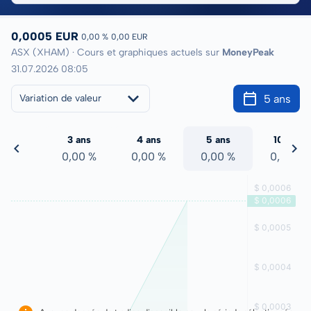
0,0005 EUR
0,00 %
0,00 EUR
ASX (XHAM) · Cours et graphiques actuels sur
MoneyPeak
31.07.2026 08:05
5 ans
Variation de valeur
2 ans
3 ans
4 ans
5 ans
10 ans
,00 %
0,00 %
0,00 %
0,00 %
0,00 %