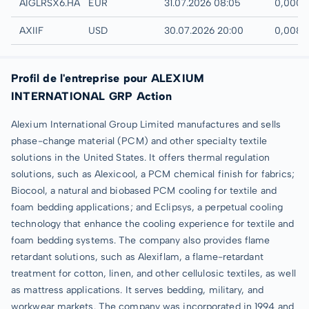
Hamburg
AIGLRSX6.HAMB
EUR
31.07.2026 08:05
0,0005
UTC
AXIIF
USD
30.07.2026 20:00
0,008 
Profil de l'entreprise pour ALEXIUM
INTERNATIONAL GRP Action
Alexium International Group Limited manufactures and sells
phase-change material (PCM) and other specialty textile
solutions in the United States. It offers thermal regulation
solutions, such as Alexicool, a PCM chemical finish for fabrics;
Biocool, a natural and biobased PCM cooling for textile and
foam bedding applications; and Eclipsys, a perpetual cooling
technology that enhance the cooling experience for textile and
foam bedding systems. The company also provides flame
retardant solutions, such as Alexiflam, a flame-retardant
treatment for cotton, linen, and other cellulosic textiles, as well
as mattress applications. It serves bedding, military, and
workwear markets. The company was incorporated in 1994 and