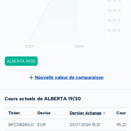
ALBERTA 19/30
Nouvelle valeur de comparaison
Cours actuels de ALBERTA 19/30
Bourse
Ticker
Devise
Dernier échange
Cours
Düsseldorf
APCDB284.DUSB
EUR
23.07.2026 15:21
95,23 