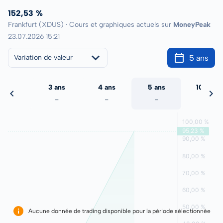
152,53 %
Frankfurt (XDUS) · Cours et graphiques actuels sur
MoneyPeak
23.07.2026 15:21
5 ans
Variation de valeur
2 ans
3 ans
4 ans
5 ans
10 ans
-
-
-
-
-
Aucune donnée de trading disponible pour la période sélectionnée