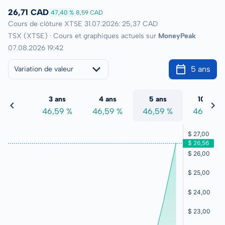
26,71 CAD
47,40 %
8,59 CAD
Cours de clôture XTSE 31.07.2026: 25,37 CAD
TSX (XTSE) · Cours et graphiques actuels sur
MoneyPeak
07.08.2026 19:42
5 ans
Variation de valeur
2 ans
3 ans
4 ans
5 ans
10 ans
6,59 %
46,59 %
46,59 %
46,59 %
46,59 %