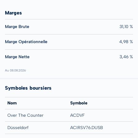
Marges
Marge Brute
31,10 %
Marge Opérationnelle
4,98 %
Marge Nette
3,46 %
Au 08.08.2026
Symboles boursiers
Nom
Symbole
Over The Counter
ACDVF
Düsseldorf
ACIRSV76.DUSB