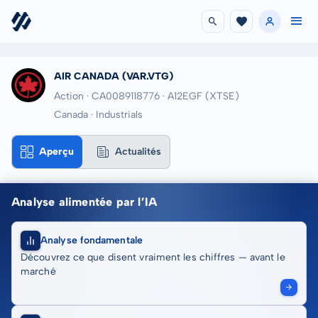
AIR CANADA (VAR.VTG)
Action · CA0089118776
· A12EGF
(XTSE)
Canada · Industrials
Aperçu
Actualités
Analyse alimentée par l’IA
Analyse fondamentale
Découvrez ce que disent vraiment les chiffres — avant le
marché