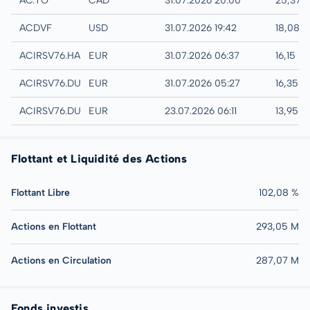
AC.TO
CAD
31.07.2026 20:00
25,37 
UTC
ACDVF
USD
31.07.2026 19:42
18,08 
Hamburg
ACIRSV76.HAMB
EUR
31.07.2026 06:37
16,15 E
Quotrix
ACIRSV76.DUSD
EUR
31.07.2026 05:27
16,35 
Düsseldorf
ACIRSV76.DUSB
EUR
23.07.2026 06:11
13,95 
Flottant et Liquidité des Actions
Flottant Libre
102,08 %
Actions en Flottant
293,05 M
Actions en Circulation
287,07 M
Fonds investis