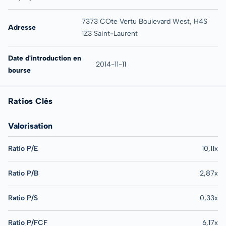
7373 COte Vertu Boulevard West, H4S
Adresse
1Z3 Saint-Laurent
Date d'introduction en
2014-11-11
bourse
Ratios Clés
Valorisation
Ratio P/E
10,11x
Ratio P/B
2,87x
Ratio P/S
0,33x
Ratio P/FCF
6,17x