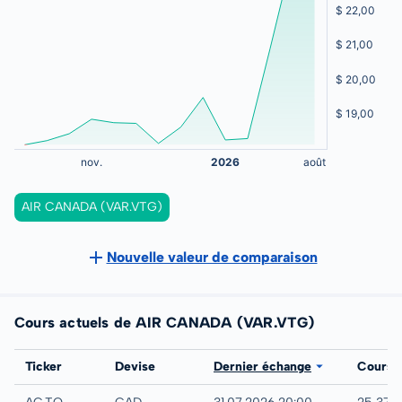
AIR CANADA (VAR.VTG)
Nouvelle valeur de comparaison
Cours actuels de AIR CANADA (VAR.VTG)
Bourse
Ticker
Devise
Dernier échange
Cours
TSX